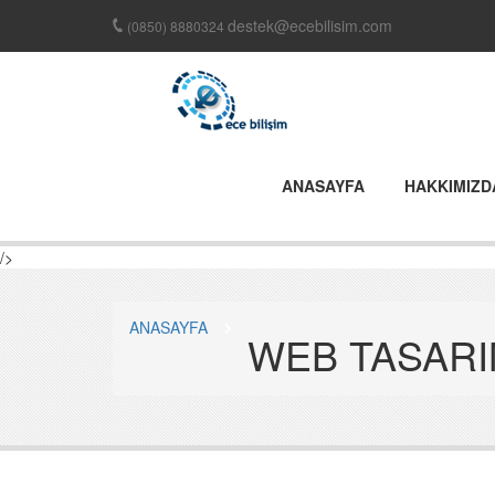
destek@ecebilisim.com
(0850) 8880324
ANASAYFA
HAKKIMIZD
/>
ANASAYFA
WEB TASARI