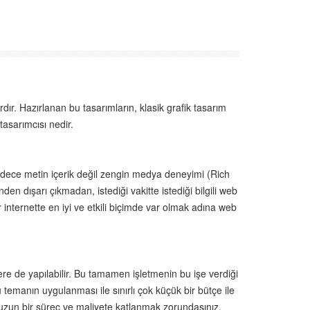
dır. Hazırlanan bu tasarımların, klasik grafik tasarım
tasarımcısı nedir.
 sadece metin içerik değil zengin medya deneyimi (Rich
den dışarı çıkmadan, istediği vakitte istediği bilgili web
internette en iyi ve etkili biçimde var olmak adına web
ere de yapılabilir. Bu tamamen işletmenin bu işe verdiği
 temanın uygulanması ile sınırlı çok küçük bir bütçe ile
ren uzun bir süreç ve maliyete katlanmak zorundasınız.