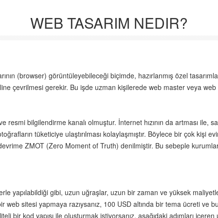
WEB TASARIM NEDIR?
larının (browser) görüntüleyebileceği biçimde, hazırlanmış özel tasarımlar
diline çevrilmesi gerekir. Bu işde uzman kişilerede web master veya web 
 ve resmi bilgilendirme kanalı olmuştur. İnternet hızının da artması ile,
rafların tüketiciye ulaştırılması kolaylaşmıştır. Böylece bir çok kişi evin
u devrime ZMOT (Zero Moment of Truth) denilmiştir. Bu sebeple kurumlar 
erle yapılabildiği gibi, uzun uğraşlar, uzun bir zaman ve yüksek maliyetl
bir web sitesi yapmaya razıysanız, 100 USD altında bir tema ücreti ve bu
aliteli bir kod yapısı ile oluşturmak istiyorsanız, aşağıdaki adımları içe