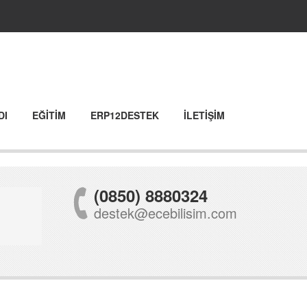
DI
EĞİTİM
ERP12DESTEK
İLETİŞİM
(0850) 8880324
destek@ecebilisim.com