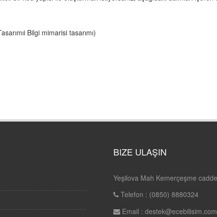
asarımıi Bilgi mimarisi tasarımı)
BIZE ULAŞIN
Yeşilova Mah Kemerçeşme cadde
Telefon : (0850) 8880324
Email :
destek@ecebilisim.co