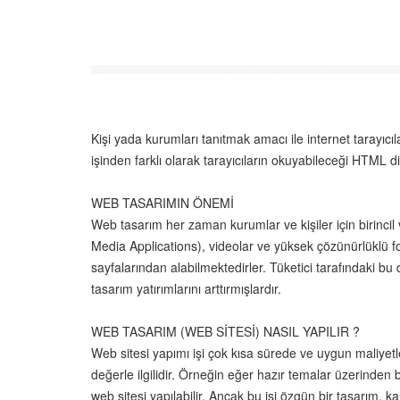
Kişi yada kurumları tanıtmak amacı ile internet tarayıcı
işinden farklı olarak tarayıcıların okuyabileceği HTML 
WEB TASARIMIN ÖNEMİ
Web tasarım her zaman kurumlar ve kişiler için birincil
Media Applications), videolar ve yüksek çözünürlüklü fotoğ
sayfalarından alabilmektedirler. Tüketici tarafındaki b
tasarım yatırımlarını arttırmışlardır.
WEB TASARIM (WEB SİTESİ) NASIL YAPILIR ?
Web sitesi yapımı işi çok kısa sürede ve uygun maliyetl
değerle ilgilidir. Örneğin eğer hazır temalar üzerinden 
web sitesi yapılabilir. Ancak bu işi özgün bir tasarım, k