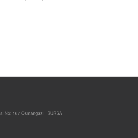
si No: 167 Osmangazi - BURSA
m