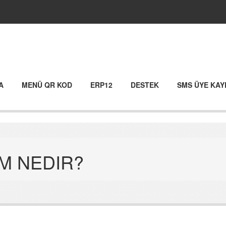
A
MENÜ QR KOD
ERP12
DESTEK
SMS ÜYE KAY
M NEDIR?