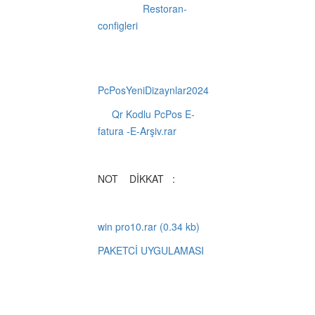
Restoran-
configleri
PcPosYeniDizaynlar2024
Qr Kodlu PcPos E-
fatura -E-Arşiv.rar
NOT DİKKAT :
win pro10.rar (0.34 kb)
PAKETCİ UYGULAMASI