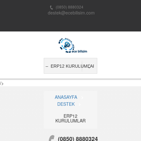
(0850) 8880324
destek@ecebilisim.com
/>
ANASAYFA
DESTEK
ERP12
KURULUMLAR
(0850) 8880324