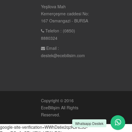
Yeşilova Mah
Kemerçeşme caddesi No:
167 Osmangazi - BURSA
Telefon : (0850)
8880324
Email :
destek@ecebilisim.com
Copyright © 2016
EceBilişim
All Rights
Reserved.
Whatsapp Destek
google-site-verification=WWhDs6e2qzKSRc5D-