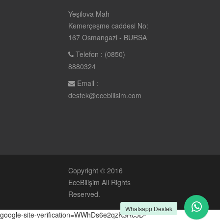
Yeşilova Mah
Kemerçeşme caddesi No:
167 Osmangazi - BURSA
Telefon : (0850)
8880324
Email :
destek@ecebilisim.com
Copyright © 2016
EceBilişim
All Rights
Reserved.
Whatsapp Destek
google-site-verification=WWhDs6e2qzKSRc5D-