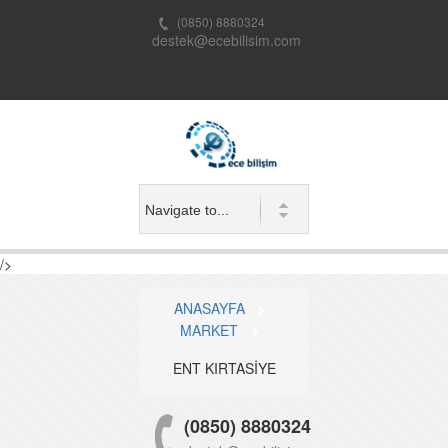
(0850) 8880324
destek@ecebilisim.com
/>
ANASAYFA
MARKET
ENT KIRTASİYE
(0850) 8880324