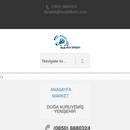
(0850) 8880324
destek@ecebilisim.com
/>
ANASAYFA
MARKET
DOĞA KURUYEMİŞ
YENİŞEHİR
(0850) 8880324