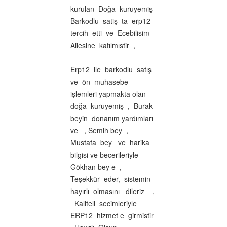
kurulan Doğa kuruyemiş
Barkodlu satiş ta erp12
tercih etti ve Ecebilisim
Ailesine katılmıstir ,
Erp12 ile barkodlu satış
ve ön muhasebe
işlemleri yapmakta olan
doğa kuruyemiş , Burak
beyin donanım yardımları
ve , Semih bey ,
Mustafa bey ve harika
bilgisi ve becerileriyle
Gökhan bey e ,
Teşekkür eder, sistemin
hayırlı olmasını dileriz ,
Kaliteli secimleriyle
ERP12 hizmet e girmistir