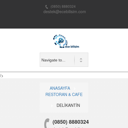
(0850) 8880324
destek@ecebilisim.com
/>
ANASAYFA
RESTORAN & CAFE
DELİKANTİN
(0850) 8880324