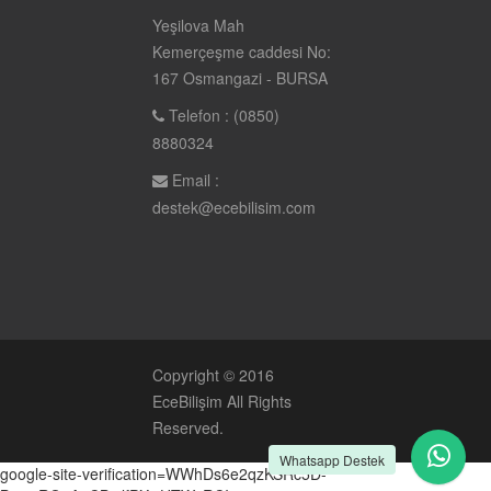
Yeşilova Mah
Kemerçeşme caddesi No:
167 Osmangazi - BURSA
Telefon : (0850)
8880324
Email :
destek@ecebilisim.com
Copyright © 2016
EceBilişim
All Rights
Reserved.
Whatsapp Destek
google-site-verification=WWhDs6e2qzKSRc5D-