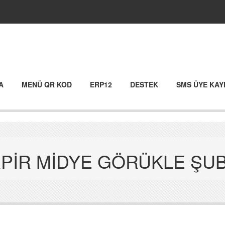
A
MENÜ QR KOD
ERP12
DESTEK
SMS ÜYE KAY
RPİR MİDYE GÖRÜKLE ŞU