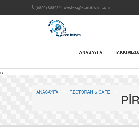
destek@ecebilisim.com
(0850) 8880324
ANASAYFA
HAKKIMIZD
/>
ANASAYFA
RESTORAN & CAFE
Pİ