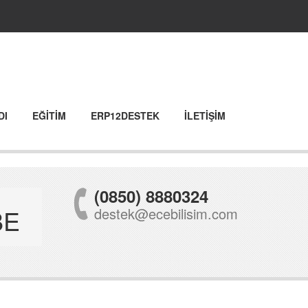
DI
EĞİTİM
ERP12DESTEK
İLETİŞİM
(0850) 8880324
BE
destek@ecebilisim.com