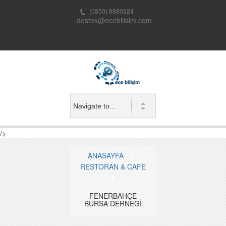
(0850) 8880324
destek@ecebilisim.com
/>
ANASAYFA
RESTORAN & CAFE
FENERBAHÇE
BURSA DERNEGİ